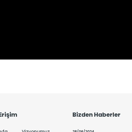
 Erişim
Bizden Haberler
yfa
Vizyonumuz
28/06/2024