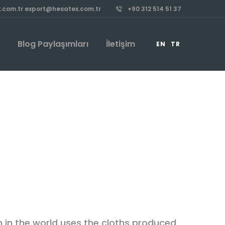
.com.tr export@hesatex.com.tr
+90 312 514 51 37
m
Blog Paylaşımları
İletişim
EN
TR
n in the world uses the cloths produced