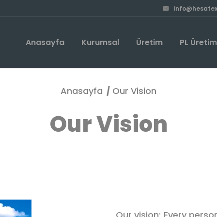
info@hesatex
Anasayfa
Kurumsal
Üretim
PL Üreti
Anasayfa
Our Vision
Our Vision
Our vision; Every perso