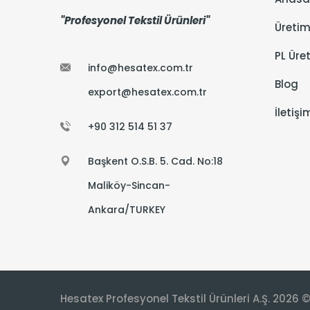
"Profesyonel Tekstil Ürünleri"
Üreti
PL Üre
info@hesatex.com.tr
Blog
export@hesatex.com.tr
İletişi
+90 312 514 51 37
Başkent O.S.B. 5. Cad. No:18
Maliköy-Sincan-
Ankara/TURKEY
Hesatex Profesyonel Tekstil Ürünleri A.Ş. 2026 