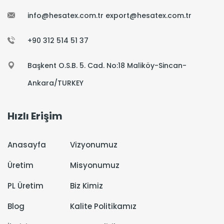
info@hesatex.com.tr export@hesatex.com.tr
+90 312 514 51 37
Başkent O.S.B. 5. Cad. No:18 Maliköy-Sincan-
Ankara/TURKEY
Hızlı Erişim
Anasayfa
Vizyonumuz
Üretim
Misyonumuz
PL Üretim
Biz Kimiz
Blog
Kalite Politikamız